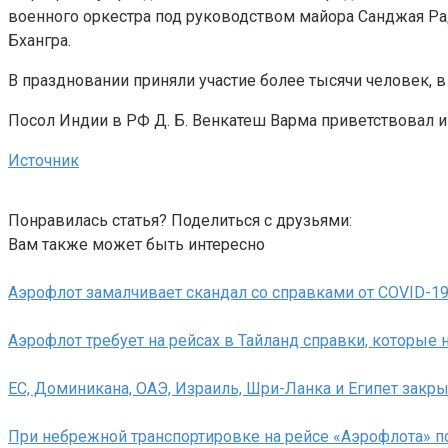
военного оркестра под руководством майора Санджая Рад
Бхангра.
В праздновании приняли участие более тысячи человек, 
Посол Индии в РФ Д. Б. Венкатеш Варма приветствовал ин
Источник
Понравилась статья? Поделиться с друзьями:
Вам также может быть интересно
Аэрофлот замалчивает скандал со справками от COVID-19
Аэрофлот требует на рейсах в Тайланд справки, которые 
ЕС, Доминикана, ОАЭ, Израиль, Шри-Ланка и Египет зак
При небрежной транспортировке на рейсе «Аэрофлота» п