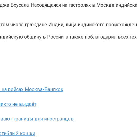
жа Бхусала. Находящаяся на гастролях в Москве индийск
в том числе граждане Индии, лица индийского происхожден
дийскую общину в России, а также поблагодарил всех тех,
 на рейсах Москва-Бангкок
никто не выдаёт
рывают границы для иностранцев
огибли 2 кошки