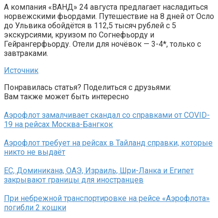
А компания «ВАНД» 24 августа предлагает насладиться
норвежскими фьордами. Путешествие на 8 дней от Осло
до Ульвика обойдётся в 112,5 тысяч рублей с 5
экскурсиями, круизом по Согнефьорду и
Гейрангерфьорду. Отели для ночёвок — 3-4*, только с
завтраками.
Источник
Понравилась статья? Поделиться с друзьями:
Вам также может быть интересно
Аэрофлот замалчивает скандал со справками от COVID-
19 на рейсах Москва-Бангкок
Аэрофлот требует на рейсах в Тайланд справки, которые
никто не выдаёт
ЕС, Доминикана, ОАЭ, Израиль, Шри-Ланка и Египет
закрывают границы для иностранцев
При небрежной транспортировке на рейсе «Аэрофлота»
погибли 2 кошки