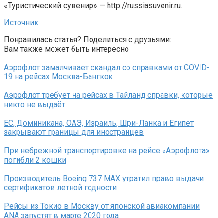
«Туристический сувенир» — http://russiasuvenir.ru.
Источник
Понравилась статья? Поделиться с друзьями:
Вам также может быть интересно
Аэрофлот замалчивает скандал со справками от COVID-
19 на рейсах Москва-Бангкок
Аэрофлот требует на рейсах в Тайланд справки, которые
никто не выдаёт
ЕС, Доминикана, ОАЭ, Израиль, Шри-Ланка и Египет
закрывают границы для иностранцев
При небрежной транспортировке на рейсе «Аэрофлота»
погибли 2 кошки
Производитель Boeing 737 MAX утратил право выдачи
сертификатов летной годности
Рейсы из Токио в Москву от японской авиакомпании
ANA запустят в марте 2020 года