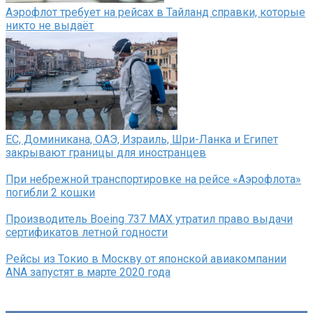
Аэрофлот требует на рейсах в Тайланд справки, которые
никто не выдаёт
ЕС, Доминикана, ОАЭ, Израиль, Шри-Ланка и Египет
закрывают границы для иностранцев
При небрежной транспортировке на рейсе «Аэрофлота»
погибли 2 кошки
Производитель Boeing 737 MAX утратил право выдачи
сертификатов летной годности
Рейсы из Токио в Москву от японской авиакомпании
ANA запустят в марте 2020 года