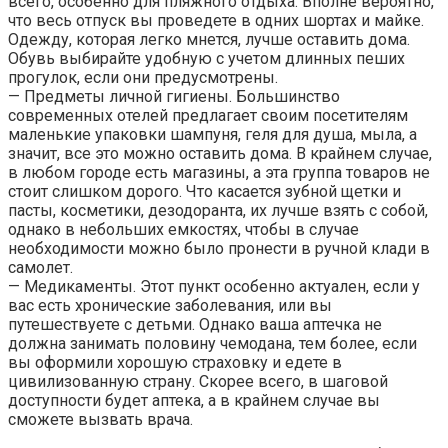
всего, особенно для пляжного отдыха. Вполне вероятно,
что весь отпуск вы проведете в одних шортах и майке.
Одежду, которая легко мнется, лучше оставить дома.
Обувь выбирайте удобную с учетом длинных пеших
прогулок, если они предусмотрены.
— Предметы личной гигиены. Большинство
современных отелей предлагает своим посетителям
маленькие упаковки шампуня, геля для душа, мыла, а
значит, все это можно оставить дома. В крайнем случае,
в любом городе есть магазины, а эта группа товаров не
стоит слишком дорого. Что касается зубной щетки и
пасты, косметики, дезодоранта, их лучше взять с собой,
однако в небольших емкостях, чтобы в случае
необходимости можно было пронести в ручной клади в
самолет.
— Медикаменты. Этот пункт особенно актуален, если у
вас есть хронические заболевания, или вы
путешествуете с детьми. Однако ваша аптечка не
должна занимать половину чемодана, тем более, если
вы оформили хорошую страховку и едете в
цивилизованную страну. Скорее всего, в шаговой
доступности будет аптека, а в крайнем случае вы
сможете вызвать врача.