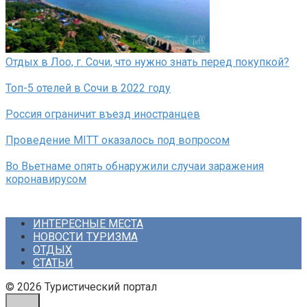
Отдых в Лоо, г. Сочи, что нужно знать перед покупкой?
Топ-5 отелей в Сочи в 2022 году
Россия ограничит въезд иностранцев
Проведение MITT оказалось под вопросом
Во Вьетнаме опять обнаружили случаи заражения
коронавирусом
ИНТЕРЕСНЫЕ МЕСТА
НОВОСТИ ТУРИЗМА
ОТДЫХ
СТАТЬИ
© 2026 Туристический портал